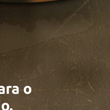
ara o
o.