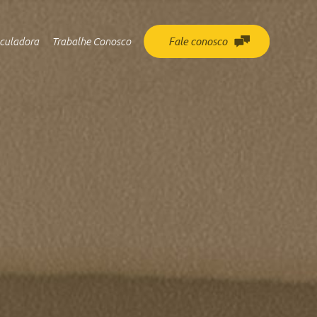
culadora
Trabalhe Conosco
Fale conosco